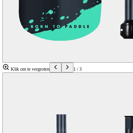
Klik om te vergroten
1
/
3