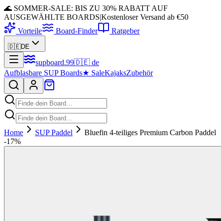
🌊 SOMMER-SALE: BIS ZU 30% RABATT AUF
AUSGEWÄHLTE BOARDS
|
Kostenloser Versand ab €50
Vorteile
Board-Finder
Ratgeber
🇩🇪
DE
supboard
.
99
🇩🇪
de
Aufblasbare SUP Boards
★
Sale
Kajaks
Zubehör
Home
SUP Paddel
Bluefin 4-teiliges Premium Carbon Paddel
-
17
%