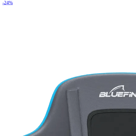
-
24
%