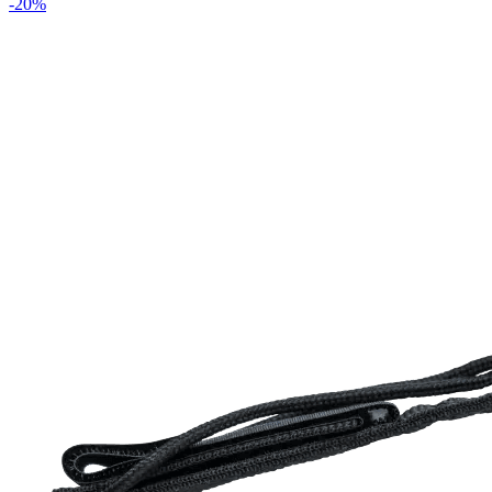
-
20
%