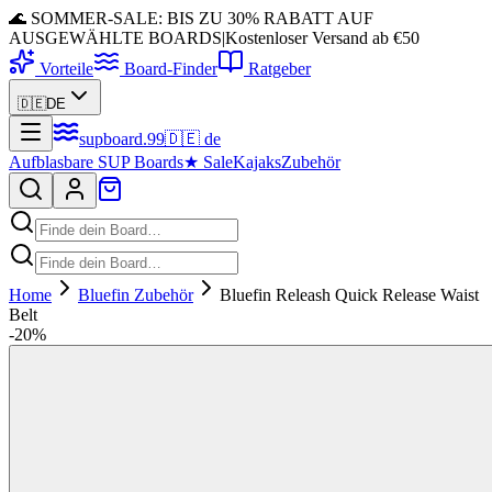
🌊 SOMMER-SALE: BIS ZU 30% RABATT AUF
AUSGEWÄHLTE BOARDS
|
Kostenloser Versand ab €50
Vorteile
Board-Finder
Ratgeber
🇩🇪
DE
supboard
.
99
🇩🇪
de
Aufblasbare SUP Boards
★
Sale
Kajaks
Zubehör
Home
Bluefin Zubehör
Bluefin Releash Quick Release Waist
Belt
-
20
%