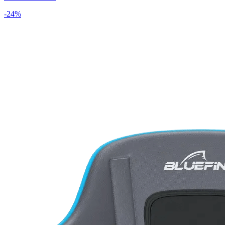
-
24
%