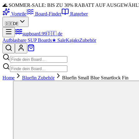
🌊 SOMMER-SALE: BIS ZU 30% RABATT AUF AUSGEWÄH
Vorteile
Board-Finder
Ratgeber
🇩🇪
DE
supboard
.
99
🇩🇪
de
Aufblasbare SUP Boards
★
Sale
Kajaks
Zubehör
Home
Bluefin Zubehör
Bluefin Small Blue Smartlock Fin