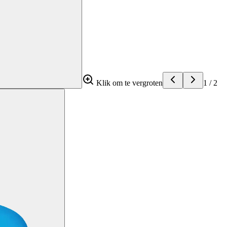
Klik om te vergroten
1
/
2