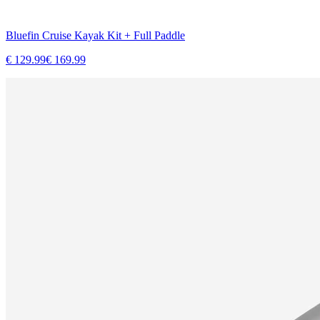
Bluefin Cruise Kayak Kit + Full Paddle
€
129.99
€
169.99