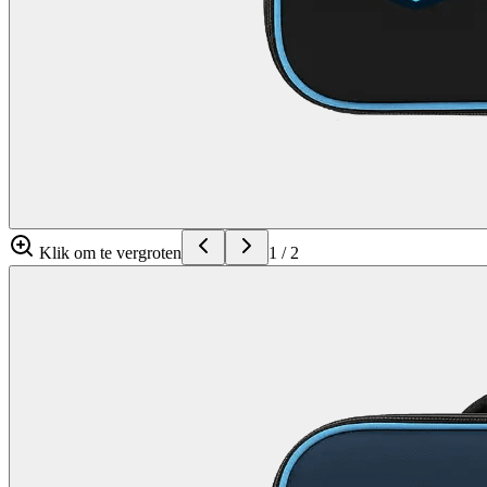
Klik om te vergroten
1
/
2