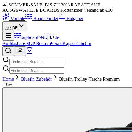
🌊 SOMMER-SALE: BIS ZU 30% RABATT AUF
AUSGEWÄHLTE BOARDS
|
Kostenloser Versand ab €50
Vorteile
Board-Finder
Ratgeber
🇩🇪
DE
supboard
.
99
🇩🇪
de
Aufblasbare SUP Boards
★
Sale
Kajaks
Zubehör
Home
Bluefin Zubehör
Bluefin Trolley-Tasche Premium
-
16
%