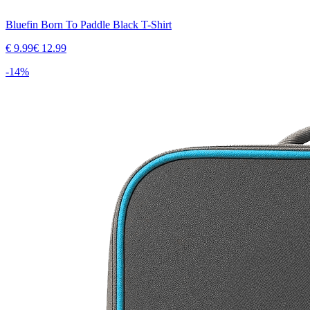
Bluefin Born To Paddle Black T-Shirt
€
9.99
€
12.99
-
14
%