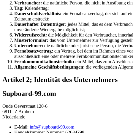
Verbraucher:
die natürliche Person, die nicht in Ausübung e
Tag:
Kalendertag;
Dauerschuldverhältnis:
ein Fernabsatzvertrag, der sich auf e
Zeitraum erstreckt;
Dauerhafter Datenträger:
jedes Mittel, das es dem Verbrauch
unveränderte Wiedergabe möglich ist;
Widerrufsrecht:
die Möglichkeit für den Verbraucher, innerhal
Musterformular:
das vom Unternehmer zur Verfügung gestellt
Unternehmer:
die natürliche oder juristische Person, die Ver
Fernabsatzvertrag:
ein Vertrag, bei dem im Rahmen eines vom
ausschließlich eine oder mehrere Fernkommunikationstechnik
Fernkommunikationstechnik:
ein Mittel, das zum Abschluss
Allgemeine Geschäftsbedingungen:
die vorliegenden Allgem
Artikel 2; Identität des Unternehmers
Supboard-99.com
Oude Oeverstraat 120-6
6811 JZ Arnhem
Niederlande
E-Mail:
info@supboard-99.com
Handelskammer-Nummer: 62634798