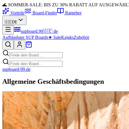
🌊 SOMMER-SALE: BIS ZU 30% RABATT AUF AUSGEWÄH
Vorteile
Board-Finder
Ratgeber
🇩🇪
DE
supboard
.
99
🇩🇪
de
Aufblasbare SUP Boards
★
Sale
Kajaks
Zubehör
supboard-99.de
Allgemeine Geschäftsbedingungen