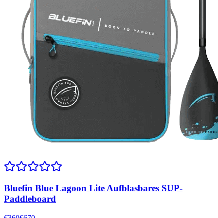
Bluefin Blue Lagoon Lite Aufblasbares SUP-
Paddleboard
€
360
€
670