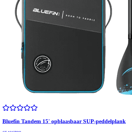
Bluefin Tandem 15' opblaasbaar SUP-peddelplank