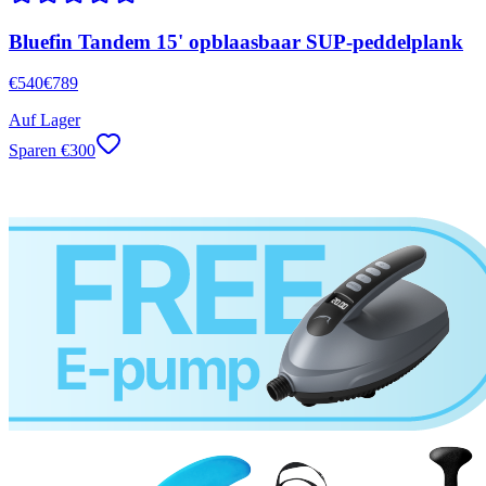
Bluefin Tandem 15' opblaasbaar SUP-peddelplank
€
540
€
789
Auf Lager
Sparen
€
300