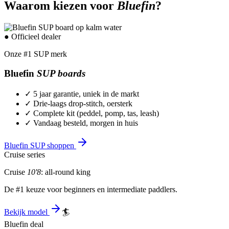
Waarom kiezen voor
Bluefin
?
● Officieel dealer
Onze #1 SUP merk
Bluefin
SUP boards
✓
5 jaar garantie, uniek in de markt
✓
Drie-laags drop-stitch, oersterk
✓
Complete kit (peddel, pomp, tas, leash)
✓
Vandaag besteld, morgen in huis
Bluefin SUP shoppen
Cruise series
Cruise
10'8
: all-round king
De #1 keuze voor beginners en intermediate paddlers.
Bekijk model
🏄
Bluefin deal