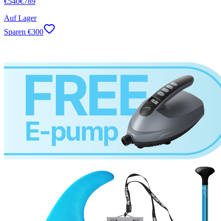
€
540
€
789
Auf Lager
Sparen
€
300