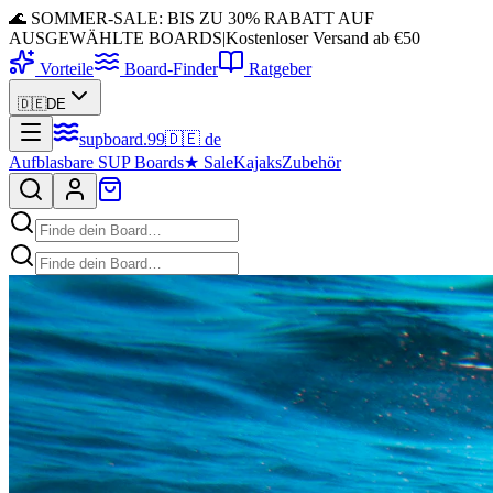
🌊 SOMMER-SALE: BIS ZU 30% RABATT AUF
AUSGEWÄHLTE BOARDS
|
Kostenloser Versand ab €50
Vorteile
Board-Finder
Ratgeber
🇩🇪
DE
supboard
.
99
🇩🇪
de
Aufblasbare SUP Boards
★
Sale
Kajaks
Zubehör