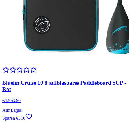
Bluefin Cruise 10'8 aufblasbares Paddleboard SUP -
Rot
€
420
€
690
Auf Lager
Sparen
€
310