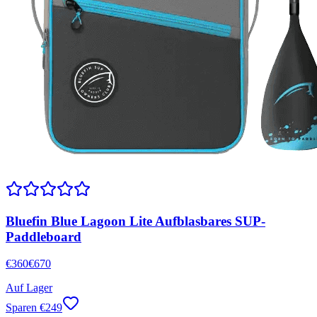
Bluefin Blue Lagoon Lite Aufblasbares SUP-
Paddleboard
€
360
€
670
Auf Lager
Sparen
€
249