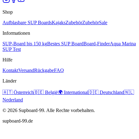
Shop
Aufblasbare SUP Boards
Kajaks
Zubehör
Zubehör
Sale
Informationen
SUP-Board bis 150 kg
Bestes SUP Board
Board-Finder
Aqua Marina
SUP Test
Hilfe
Kontakt
Versand
Rückgabe
FAQ
Länder
🇦🇹
Österreich
🇧🇪
België
🌍
International
🇩🇪
Deutschland
🇳🇱
Nederland
©
2026
Supboard·99.
Alle Rechte vorbehalten.
supboard-99.de