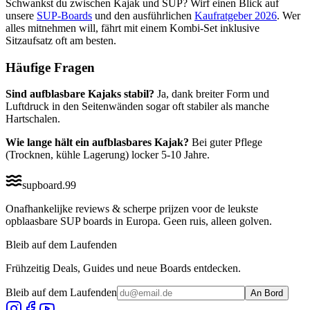
Schwankst du zwischen Kajak und SUP? Wirf einen Blick auf
unsere
SUP-Boards
und den ausführlichen
Kaufratgeber 2026
. Wer
alles mitnehmen will, fährt mit einem Kombi-Set inklusive
Sitzaufsatz oft am besten.
Häufige Fragen
Sind aufblasbare Kajaks stabil?
Ja, dank breiter Form und
Luftdruck in den Seitenwänden sogar oft stabiler als manche
Hartschalen.
Wie lange hält ein aufblasbares Kajak?
Bei guter Pflege
(Trocknen, kühle Lagerung) locker 5-10 Jahre.
supboard
.
99
Onafhankelijke reviews & scherpe prijzen voor de leukste
opblaasbare SUP boards in Europa. Geen ruis, alleen golven.
Bleib auf dem Laufenden
Frühzeitig Deals, Guides und neue Boards entdecken.
Bleib auf dem Laufenden
An Bord