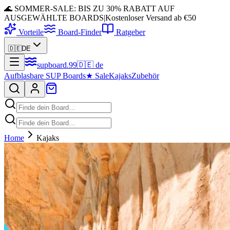
🌊 SOMMER-SALE: BIS ZU 30% RABATT AUF
AUSGEWÄHLTE BOARDS
|
Kostenloser Versand ab €50
Vorteile
Board-Finder
Ratgeber
🇩🇪
DE
supboard
.
99
🇩🇪
de
Aufblasbare SUP Boards
★
Sale
Kajaks
Zubehör
Home
Kajaks