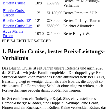
Bestes Preis-Leistungs-
Bluefin Cruise
10'8"
€689,99
Verhältnis
Bluefin Cruise
12'
€1.189,00
Bestes Premium SUP
Carbon
Bluefin Cruise 12'
12'
€739,99
Bestes für lange Touren
Bluefin Cruise Lite
10'
€669,99
Leichter Allrounder
Aqua Marina
10'10"
€259,00
Beste Budget-Wahl
Fusion
PREIS-LEISTUNGS-SIEGER
1. Bluefin Cruise, bestes Preis-Leistungs-
Verhältnis
Das Bluefin Cruise ist seit Jahren unsere Referenz und auch 2026
das SUP, das wir jeder Familie empfehlen. Die doppellagige Exo
Surface-Konstruktion macht das Board auffallend steif: bei 130 kg
Belastung biegt es weniger durch als viele Boards, die doppelt so
viel kosten. Die Form bringt Stabilität ohne träge zu wirken, auch
Fortgeschrittene paddeln damit problemlos Touren.
Im Set enthalten: ein fünfteiliger Kajak-Sitz, ein verstellbares
Carbon-Fiberglas-Paddel, eine Doppelhub-Pumpe, eine Leash,
Finnen und ein Rucksack mit Rollen. Keine versteckten Extras, das