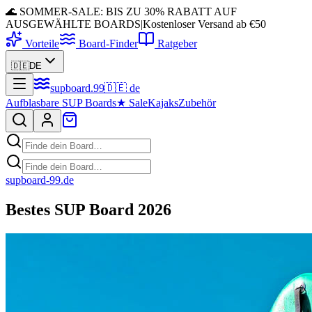
🌊 SOMMER-SALE: BIS ZU 30% RABATT AUF
AUSGEWÄHLTE BOARDS
|
Kostenloser Versand ab €50
Vorteile
Board-Finder
Ratgeber
🇩🇪
DE
supboard
.
99
🇩🇪
de
Aufblasbare SUP Boards
★
Sale
Kajaks
Zubehör
supboard-99.de
Bestes SUP Board 2026