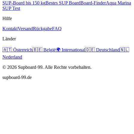
SUP-Board bis 150 kg
Bestes SUP Board
Board-Finder
Aqua Marina
SUP Test
Hilfe
Kontakt
Versand
Rückgabe
FAQ
Länder
🇦🇹
Österreich
🇧🇪
België
🌍
International
🇩🇪
Deutschland
🇳🇱
Nederland
©
2026
Supboard·99.
Alle Rechte vorbehalten.
supboard-99.de