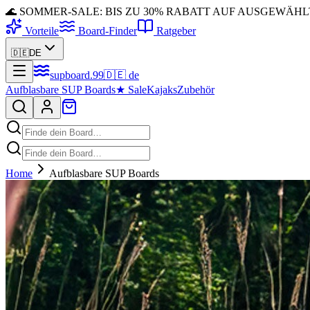
🌊 SOMMER-SALE: BIS ZU 30% RABATT AUF AUSGEWÄH
Vorteile
Board-Finder
Ratgeber
🇩🇪
DE
supboard
.
99
🇩🇪
de
Aufblasbare SUP Boards
★
Sale
Kajaks
Zubehör
Home
Aufblasbare SUP Boards