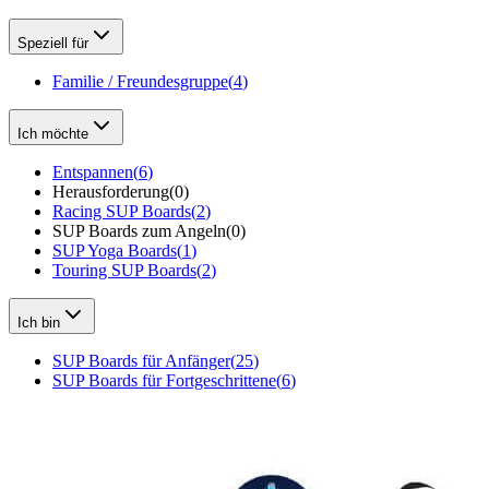
Speziell für
Familie / Freundesgruppe
(
4
)
Ich möchte
Entspannen
(
6
)
Herausforderung
(
0
)
Racing SUP Boards
(
2
)
SUP Boards zum Angeln
(
0
)
SUP Yoga Boards
(
1
)
Touring SUP Boards
(
2
)
Ich bin
SUP Boards für Anfänger
(
25
)
SUP Boards für Fortgeschrittene
(
6
)