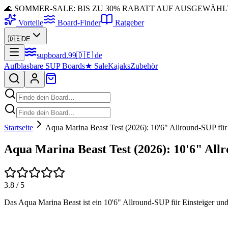
🌊 SOMMER-SALE: BIS ZU 30% RABATT AUF AUSGEWÄH
Vorteile
Board-Finder
Ratgeber
🇩🇪
DE
supboard
.
99
🇩🇪
de
Aufblasbare SUP Boards
★
Sale
Kajaks
Zubehör
Startseite
Aqua Marina Beast Test (2026): 10'6" Allround-SUP für 
Aqua Marina Beast Test (2026): 10'6" All
3.8
/ 5
Das Aqua Marina Beast ist ein 10'6" Allround-SUP für Einsteiger und 