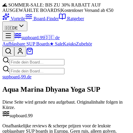
🌊 SOMMER-SALE: BIS ZU 30% RABATT AUF
AUSGEWÄHLTE BOARDS
|
Kostenloser Versand ab €50
Vorteile
Board-Finder
Ratgeber
🇩🇪
DE
supboard
.
99
🇩🇪
de
Aufblasbare SUP Boards
★
Sale
Kajaks
Zubehör
supboard-99
.de
Aqua Marina Dhyana Yoga SUP
Diese Seite wird gerade neu aufgebaut. Originalinhalte folgen in
Kürze.
supboard
.
99
Onafhankelijke reviews & scherpe prijzen voor de leukste
opblaasbare SUP boards in Europa. Geen ruis, alleen golven.