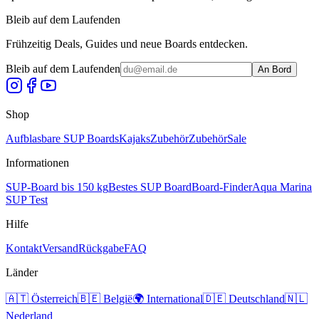
Bleib auf dem Laufenden
Frühzeitig Deals, Guides und neue Boards entdecken.
Bleib auf dem Laufenden
An Bord
Shop
Aufblasbare SUP Boards
Kajaks
Zubehör
Zubehör
Sale
Informationen
SUP-Board bis 150 kg
Bestes SUP Board
Board-Finder
Aqua Marina
SUP Test
Hilfe
Kontakt
Versand
Rückgabe
FAQ
Länder
🇦🇹
Österreich
🇧🇪
België
🌍
International
🇩🇪
Deutschland
🇳🇱
Nederland