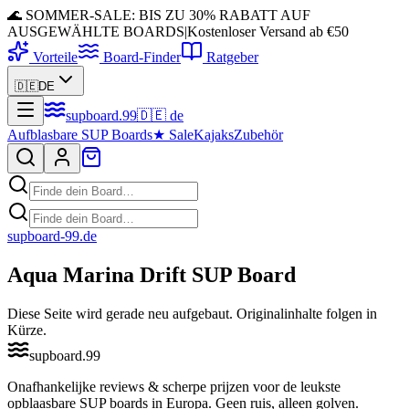
🌊 SOMMER-SALE: BIS ZU 30% RABATT AUF
AUSGEWÄHLTE BOARDS
|
Kostenloser Versand ab €50
Vorteile
Board-Finder
Ratgeber
🇩🇪
DE
supboard
.
99
🇩🇪
de
Aufblasbare SUP Boards
★
Sale
Kajaks
Zubehör
supboard-99
.de
Aqua Marina Drift SUP Board
Diese Seite wird gerade neu aufgebaut. Originalinhalte folgen in
Kürze.
supboard
.
99
Onafhankelijke reviews & scherpe prijzen voor de leukste
opblaasbare SUP boards in Europa. Geen ruis, alleen golven.