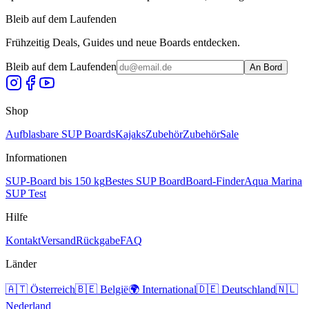
Bleib auf dem Laufenden
Frühzeitig Deals, Guides und neue Boards entdecken.
Bleib auf dem Laufenden
An Bord
Shop
Aufblasbare SUP Boards
Kajaks
Zubehör
Zubehör
Sale
Informationen
SUP-Board bis 150 kg
Bestes SUP Board
Board-Finder
Aqua Marina
SUP Test
Hilfe
Kontakt
Versand
Rückgabe
FAQ
Länder
🇦🇹
Österreich
🇧🇪
België
🌍
International
🇩🇪
Deutschland
🇳🇱
Nederland