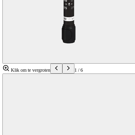
Klik om te vergroten
1
/
6