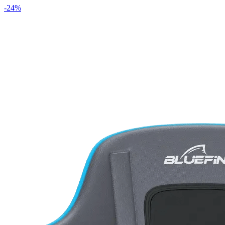
-
24
%