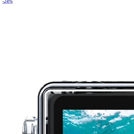
-
24
%