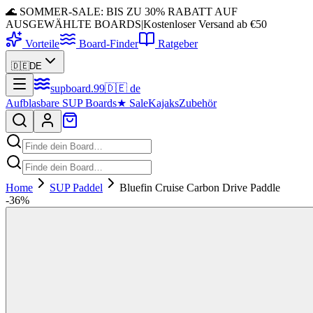
🌊 SOMMER-SALE: BIS ZU 30% RABATT AUF
AUSGEWÄHLTE BOARDS
|
Kostenloser Versand ab €50
Vorteile
Board-Finder
Ratgeber
🇩🇪
DE
supboard
.
99
🇩🇪
de
Aufblasbare SUP Boards
★
Sale
Kajaks
Zubehör
Home
SUP Paddel
Bluefin Cruise Carbon Drive Paddle
-
36
%