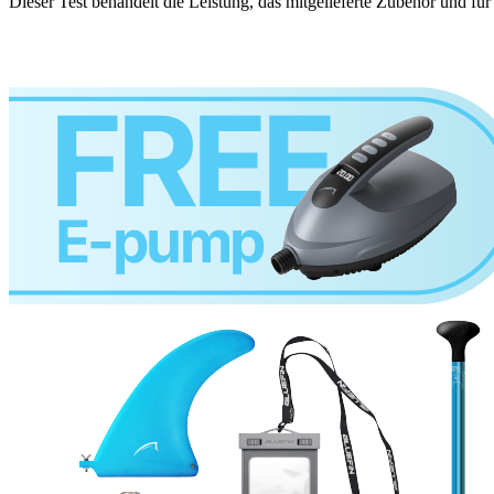
Dieser Test behandelt die Leistung, das mitgelieferte Zubehör und fü