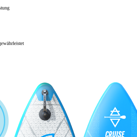
stung
gewährleistet