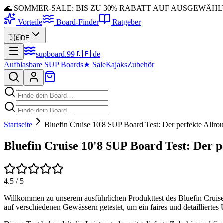
🌊 SOMMER-SALE: BIS ZU 30% RABATT AUF AUSGEWÄH
Vorteile
Board-Finder
Ratgeber
🇩🇪
DE
supboard
.
99
🇩🇪
de
Aufblasbare SUP Boards
★
Sale
Kajaks
Zubehör
Startseite
Bluefin Cruise 10'8 SUP Board Test: Der perfekte Allro
Bluefin Cruise 10'8 SUP Board Test: Der p
4.5
/ 5
Willkommen zu unserem ausführlichen Produkttest des Bluefin Cruise 
auf verschiedenen Gewässern getestet, um ein faires und detailliertes