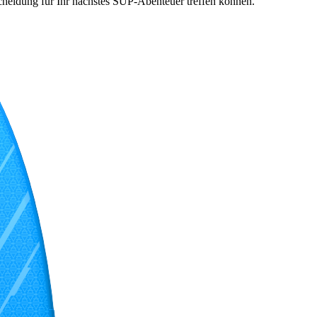
tscheidung für Ihr nächstes SUP-Abenteuer treffen können.