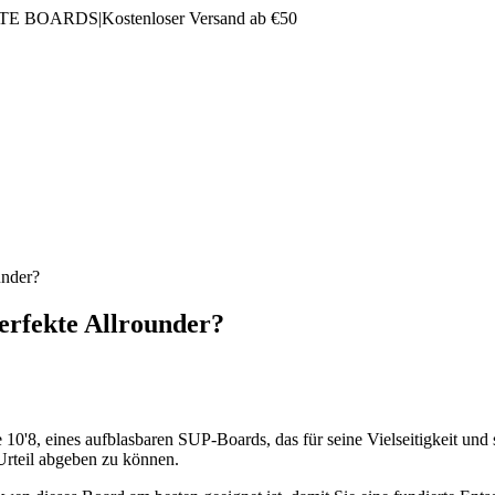
LTE BOARDS
|
Kostenloser Versand ab €50
under?
erfekte Allrounder?
10'8, eines aufblasbaren SUP-Boards, das für seine Vielseitigkeit und 
 Urteil abgeben zu können.