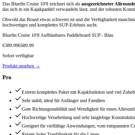
Das Bluefin Cruise 10'8 zeichnet sich als
ausgezeichneter Allround
das sich in ein Kajakpaddel verwandeln lässt, und der robusten Konstr
Obwohl das Board etwas schwerer ist und die Verfügbarkeit manchmal
hochwertiges und komplettes SUP-Erlebnis sucht.
Bluefin Cruise 10'8 Aufblasbares Paddleboard SUP - Blau
€
389.99
€
689.99
Sofort verfügbar
Produkt ansehen
→
Pro
Extrem komplettes Paket mit Kajakfunktion und viel Zubeh
Sehr stabil, ideal für Anfänger und Familien
Gute Richtungsstabilität und Wendigkeit für einen Allround
Hochwertige Verarbeitung und sehr langlebige Konstruktio
Geeignet für vielfältige Anwendungen, vom entspannten Cr
Relativ hohe Tragfähigkeit für die Länge