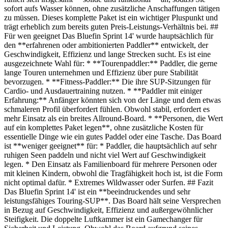
sofort aufs Wasser können, ohne zusätzliche Anschaffungen tätigen
zu müssen. Dieses komplette Paket ist ein wichtiger Pluspunkt und
trägt erheblich zum bereits guten Preis-Leistungs-Verhältnis bei. ##
Für wen geeignet Das Bluefin Sprint 14' wurde hauptsächlich für
den **erfahrenen oder ambitionierten Paddler** entwickelt, der
Geschwindigkeit, Effizienz und lange Strecken sucht. Es ist eine
ausgezeichnete Wahl für: * **Tourenpaddler:** Paddler, die gerne
lange Touren unternehmen und Effizienz über pure Stabilität
bevorzugen. * **Fitness-Paddler:** Die ihre SUP-Sitzungen für
Cardio- und Ausdauertraining nutzen. * **Paddler mit einiger
Erfahrung:** Anfänger könnten sich von der Länge und dem etwas
schmaleren Profil überfordert fühlen. Obwohl stabil, erfordert es
mehr Einsatz als ein breites Allround-Board. * **Personen, die Wert
auf ein komplettes Paket legen**, ohne zusätzliche Kosten für
essentielle Dinge wie ein gutes Paddel oder eine Tasche. Das Board
ist **weniger geeignet** für: * Paddler, die hauptsächlich auf sehr
ruhigen Seen paddeln und nicht viel Wert auf Geschwindigkeit
legen. * Den Einsatz als Familienboard für mehrere Personen oder
mit kleinen Kindern, obwohl die Tragfähigkeit hoch ist, ist die Form
nicht optimal dafür. * Extremes Wildwasser oder Surfen. ## Fazit
Das Bluefin Sprint 14' ist ein **beeindruckendes und sehr
leistungsfähiges Touring-SUP**. Das Board hält seine Versprechen
in Bezug auf Geschwindigkeit, Effizienz und außergewöhnlicher
Steifigkeit. Die doppelte Luftkammer ist ein Gamechanger für