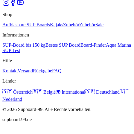
Shop
Aufblasbare SUP Boards
Kajaks
Zubehör
Zubehör
Sale
Informationen
SUP-Board bis 150 kg
Bestes SUP Board
Board-Finder
Aqua Marina
SUP Test
Hilfe
Kontakt
Versand
Rückgabe
FAQ
Länder
🇦🇹
Österreich
🇧🇪
België
🌍
International
🇩🇪
Deutschland
🇳🇱
Nederland
©
2026
Supboard·99.
Alle Rechte vorbehalten.
supboard-99.de