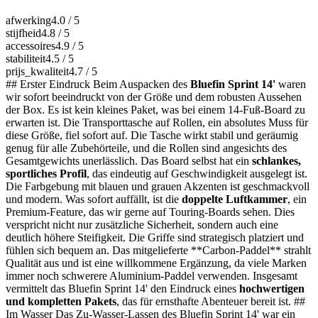
afwerking
4.0
/ 5
stijfheid
4.8
/ 5
accessoires
4.9
/ 5
stabiliteit
4.5
/ 5
prijs_kwaliteit
4.7
/ 5
## Erster Eindruck Beim Auspacken des
Bluefin Sprint 14'
waren
wir sofort beeindruckt von der Größe und dem robusten Aussehen
der Box. Es ist kein kleines Paket, was bei einem 14-Fuß-Board zu
erwarten ist. Die Transporttasche auf Rollen, ein absolutes Muss für
diese Größe, fiel sofort auf. Die Tasche wirkt stabil und geräumig
genug für alle Zubehörteile, und die Rollen sind angesichts des
Gesamtgewichts unerlässlich. Das Board selbst hat ein
schlankes,
sportliches Profil
, das eindeutig auf Geschwindigkeit ausgelegt ist.
Die Farbgebung mit blauen und grauen Akzenten ist geschmackvoll
und modern. Was sofort auffällt, ist die
doppelte Luftkammer
, ein
Premium-Feature, das wir gerne auf Touring-Boards sehen. Dies
verspricht nicht nur zusätzliche Sicherheit, sondern auch eine
deutlich höhere Steifigkeit. Die Griffe sind strategisch platziert und
fühlen sich bequem an. Das mitgelieferte **Carbon-Paddel** strahlt
Qualität aus und ist eine willkommene Ergänzung, da viele Marken
immer noch schwerere Aluminium-Paddel verwenden. Insgesamt
vermittelt das Bluefin Sprint 14' den Eindruck eines
hochwertigen
und kompletten Pakets
, das für ernsthafte Abenteuer bereit ist. ##
Im Wasser Das Zu-Wasser-Lassen des Bluefin Sprint 14' war ein