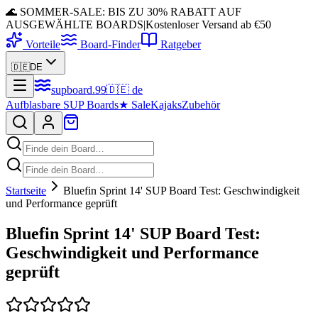
🌊 SOMMER-SALE: BIS ZU 30% RABATT AUF
AUSGEWÄHLTE BOARDS
|
Kostenloser Versand ab €50
Vorteile
Board-Finder
Ratgeber
🇩🇪
DE
supboard
.
99
🇩🇪
de
Aufblasbare SUP Boards
★
Sale
Kajaks
Zubehör
Startseite
Bluefin Sprint 14' SUP Board Test: Geschwindigkeit
und Performance geprüft
Bluefin Sprint 14' SUP Board Test:
Geschwindigkeit und Performance
geprüft