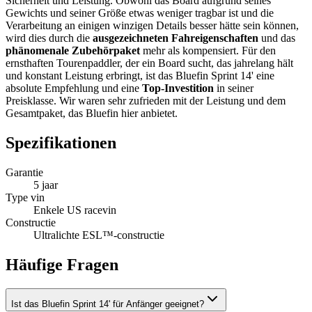
Sicherheit und Leistung. Obwohl das Board aufgrund seines
Gewichts und seiner Größe etwas weniger tragbar ist und die
Verarbeitung an einigen winzigen Details besser hätte sein können,
wird dies durch die
ausgezeichneten Fahreigenschaften
und das
phänomenale Zubehörpaket
mehr als kompensiert. Für den
ernsthaften Tourenpaddler, der ein Board sucht, das jahrelang hält
und konstant Leistung erbringt, ist das Bluefin Sprint 14' eine
absolute Empfehlung und eine
Top-Investition
in seiner
Preisklasse. Wir waren sehr zufrieden mit der Leistung und dem
Gesamtpaket, das Bluefin hier anbietet.
Spezifikationen
Garantie
5 jaar
Type vin
Enkele US racevin
Constructie
Ultralichte ESL™-constructie
Häufige Fragen
Ist das Bluefin Sprint 14' für Anfänger geeignet?