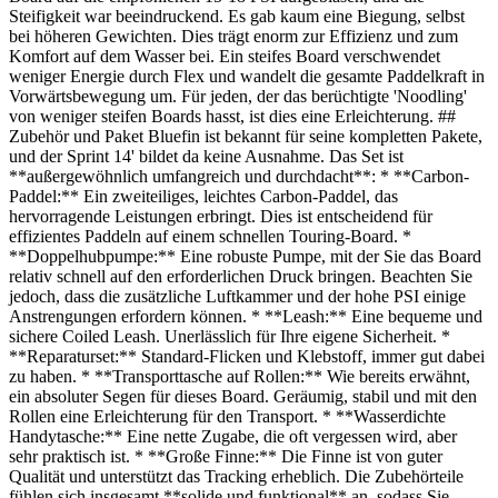
Steifigkeit war beeindruckend. Es gab kaum eine Biegung, selbst
bei höheren Gewichten. Dies trägt enorm zur Effizienz und zum
Komfort auf dem Wasser bei. Ein steifes Board verschwendet
weniger Energie durch Flex und wandelt die gesamte Paddelkraft in
Vorwärtsbewegung um. Für jeden, der das berüchtigte 'Noodling'
von weniger steifen Boards hasst, ist dies eine Erleichterung. ##
Zubehör und Paket Bluefin ist bekannt für seine kompletten Pakete,
und der Sprint 14' bildet da keine Ausnahme. Das Set ist
**außergewöhnlich umfangreich und durchdacht**: * **Carbon-
Paddel:** Ein zweiteiliges, leichtes Carbon-Paddel, das
hervorragende Leistungen erbringt. Dies ist entscheidend für
effizientes Paddeln auf einem schnellen Touring-Board. *
**Doppelhubpumpe:** Eine robuste Pumpe, mit der Sie das Board
relativ schnell auf den erforderlichen Druck bringen. Beachten Sie
jedoch, dass die zusätzliche Luftkammer und der hohe PSI einige
Anstrengungen erfordern können. * **Leash:** Eine bequeme und
sichere Coiled Leash. Unerlässlich für Ihre eigene Sicherheit. *
**Reparaturset:** Standard-Flicken und Klebstoff, immer gut dabei
zu haben. * **Transporttasche auf Rollen:** Wie bereits erwähnt,
ein absoluter Segen für dieses Board. Geräumig, stabil und mit den
Rollen eine Erleichterung für den Transport. * **Wasserdichte
Handytasche:** Eine nette Zugabe, die oft vergessen wird, aber
sehr praktisch ist. * **Große Finne:** Die Finne ist von guter
Qualität und unterstützt das Tracking erheblich. Die Zubehörteile
fühlen sich insgesamt **solide und funktional** an, sodass Sie