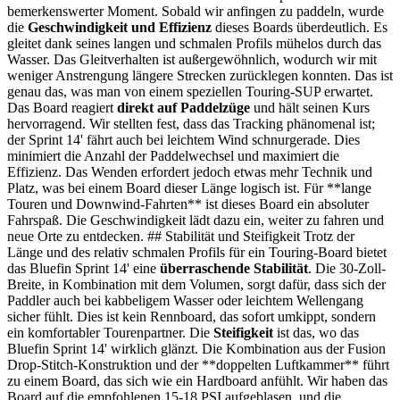
bemerkenswerter Moment. Sobald wir anfingen zu paddeln, wurde
die
Geschwindigkeit und Effizienz
dieses Boards überdeutlich. Es
gleitet dank seines langen und schmalen Profils mühelos durch das
Wasser. Das Gleitverhalten ist außergewöhnlich, wodurch wir mit
weniger Anstrengung längere Strecken zurücklegen konnten. Das ist
genau das, was man von einem speziellen Touring-SUP erwartet.
Das Board reagiert
direkt auf Paddelzüge
und hält seinen Kurs
hervorragend. Wir stellten fest, dass das Tracking phänomenal ist;
der Sprint 14' fährt auch bei leichtem Wind schnurgerade. Dies
minimiert die Anzahl der Paddelwechsel und maximiert die
Effizienz. Das Wenden erfordert jedoch etwas mehr Technik und
Platz, was bei einem Board dieser Länge logisch ist. Für **lange
Touren und Downwind-Fahrten** ist dieses Board ein absoluter
Fahrspaß. Die Geschwindigkeit lädt dazu ein, weiter zu fahren und
neue Orte zu entdecken. ## Stabilität und Steifigkeit Trotz der
Länge und des relativ schmalen Profils für ein Touring-Board bietet
das Bluefin Sprint 14' eine
überraschende Stabilität
. Die 30-Zoll-
Breite, in Kombination mit dem Volumen, sorgt dafür, dass sich der
Paddler auch bei kabbeligem Wasser oder leichtem Wellengang
sicher fühlt. Dies ist kein Rennboard, das sofort umkippt, sondern
ein komfortabler Tourenpartner. Die
Steifigkeit
ist das, wo das
Bluefin Sprint 14' wirklich glänzt. Die Kombination aus der Fusion
Drop-Stitch-Konstruktion und der **doppelten Luftkammer** führt
zu einem Board, das sich wie ein Hardboard anfühlt. Wir haben das
Board auf die empfohlenen 15-18 PSI aufgeblasen, und die