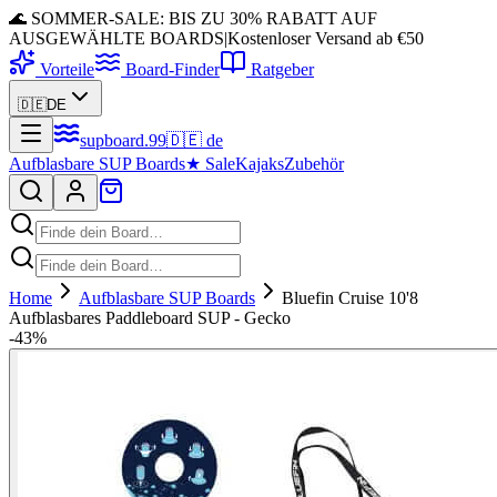
🌊 SOMMER-SALE: BIS ZU 30% RABATT AUF
AUSGEWÄHLTE BOARDS
|
Kostenloser Versand ab €50
Vorteile
Board-Finder
Ratgeber
🇩🇪
DE
supboard
.
99
🇩🇪
de
Aufblasbare SUP Boards
★
Sale
Kajaks
Zubehör
Home
Aufblasbare SUP Boards
Bluefin Cruise 10'8
Aufblasbares Paddleboard SUP - Gecko
-
43
%