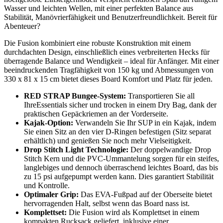
Wasser und leichten Wellen, mit einer perfekten Balance aus
Stabilität, Manövrierfähigkeit und Benutzerfreundlichkeit. Bereit für
Abenteuer?
Die Fusion kombiniert eine robuste Konstruktion mit einem
durchdachten Design, einschließlich eines verbreiterten Hecks für
überragende Balance und Wendigkeit – ideal für Anfänger. Mit einer
beeindruckenden Tragfähigkeit von 150 kg und Abmessungen von
330 x 81 x 15 cm bietet dieses Board Komfort und Platz für jeden.
RED STRAP Bungee-System:
Transportieren Sie all
IhreEssentials sicher und trocken in einem Dry Bag, dank der
praktischen Gepäckriemen an der Vorderseite.
Kajak-Option:
Verwandeln Sie Ihr SUP in ein Kajak, indem
Sie einen Sitz an den vier D-Ringen befestigen (Sitz separat
erhältlich) und genießen Sie noch mehr Vielseitigkeit.
Drop Stitch Light Technologie:
Der doppelwandige Drop
Stitch Kern und die PVC-Ummantelung sorgen für ein steifes,
langlebiges und dennoch überraschend leichtes Board, das bis
zu 15 psi aufgepumpt werden kann. Dies garantiert Stabilität
und Kontrolle.
Optimaler Grip:
Das EVA-Fußpad auf der Oberseite bietet
hervorragenden Halt, selbst wenn das Board nass ist.
Komplettset:
Die Fusion wird als Komplettset in einem
kompakten Rucksack geliefert, inklusive einer