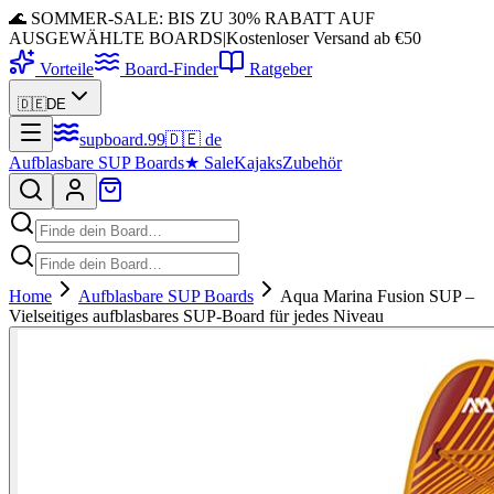
🌊 SOMMER-SALE: BIS ZU 30% RABATT AUF
AUSGEWÄHLTE BOARDS
|
Kostenloser Versand ab €50
Vorteile
Board-Finder
Ratgeber
🇩🇪
DE
supboard
.
99
🇩🇪
de
Aufblasbare SUP Boards
★
Sale
Kajaks
Zubehör
Home
Aufblasbare SUP Boards
Aqua Marina Fusion SUP –
Vielseitiges aufblasbares SUP-Board für jedes Niveau