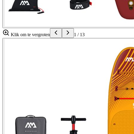
Klik om te vergroten
1
/
13