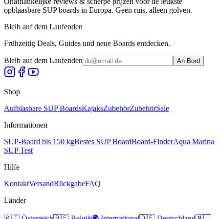
Onafhankelijke reviews & scherpe prijzen voor de leukste
opblaasbare SUP boards in Europa. Geen ruis, alleen golven.
Bleib auf dem Laufenden
Frühzeitig Deals, Guides und neue Boards entdecken.
Bleib auf dem Laufenden
An Bord
Shop
Aufblasbare SUP Boards
Kajaks
Zubehör
Zubehör
Sale
Informationen
SUP-Board bis 150 kg
Bestes SUP Board
Board-Finder
Aqua Marina
SUP Test
Hilfe
Kontakt
Versand
Rückgabe
FAQ
Länder
🇦🇹
Österreich
🇧🇪
België
🌍
International
🇩🇪
Deutschland
🇳🇱