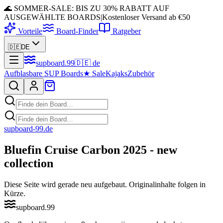
🌊 SOMMER-SALE: BIS ZU 30% RABATT AUF
AUSGEWÄHLTE BOARDS
|
Kostenloser Versand ab €50
Vorteile
Board-Finder
Ratgeber
🇩🇪
DE
supboard
.
99
🇩🇪
de
Aufblasbare SUP Boards
★
Sale
Kajaks
Zubehör
supboard-99
.de
Bluefin Cruise Carbon 2025 - new
collection
Diese Seite wird gerade neu aufgebaut. Originalinhalte folgen in
Kürze.
supboard
.
99