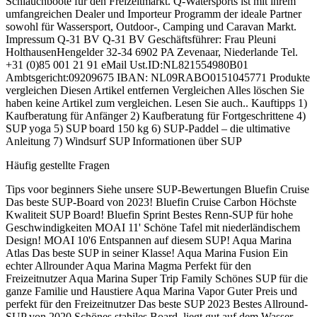
Schlauchboote für den Freizeitmarkt. Q-Watersports ist mit ihrem
umfangreichen Dealer und Importeur Programm der ideale Partner
sowohl für Wassersport, Outdoor-, Camping und Caravan Markt.
Impressum Q-31 BV Q-31 BV Geschäftsführer: Frau Pleuni
HolthausenHengelder 32-34 6902 PA Zevenaar, Niederlande Tel.
+31 (0)85 001 21 91 eMail Ust.ID:NL821554980B01
Ambtsgericht:09209675 IBAN: NL09RABO0151045771 Produkte
vergleichen Diesen Artikel entfernen Vergleichen Alles löschen Sie
haben keine Artikel zum vergleichen. Lesen Sie auch.. Kauftipps 1)
Kaufberatung für Anfänger 2) Kaufberatung für Fortgeschrittene 4)
SUP yoga 5) SUP board 150 kg 6) SUP-Paddel – die ultimative
Anleitung 7) Windsurf SUP Informationen über SUP
Häufig gestellte Fragen
Tips voor beginners Siehe unsere SUP-Bewertungen Bluefin Cruise
Das beste SUP-Board von 2023! Bluefin Cruise Carbon Höchste
Kwaliteit SUP Board! Bluefin Sprint Bestes Renn-SUP für hohe
Geschwindigkeiten MOAI 11' Schöne Tafel mit niederländischem
Design! MOAI 10'6 Entspannen auf diesem SUP! Aqua Marina
Atlas Das beste SUP in seiner Klasse! Aqua Marina Fusion Ein
echter Allrounder Aqua Marina Magma Perfekt für den
Freizeitnutzer Aqua Marina Super Trip Family Schönes SUP für die
ganze Familie und Haustiere Aqua Marina Vapor Guter Preis und
perfekt für den Freizeitnutzer Das beste SUP 2023 Bestes Allround-
SUP von 2020 Schönes stabiles Board, liegt gut auf dem Wasser