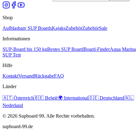
Shop
Aufblasbare SUP Boards
Kajaks
Zubehör
Zubehör
Sale
Informationen
SUP-Board bis 150 kg
Bestes SUP Board
Board-Finder
Aqua Marina
SUP Test
Hilfe
Kontakt
Versand
Rückgabe
FAQ
Länder
🇦🇹
Österreich
🇧🇪
België
🌍
International
🇩🇪
Deutschland
🇳🇱
Nederland
©
2026
Supboard·99.
Alle Rechte vorbehalten.
supboard-99.de