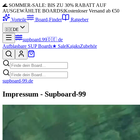
🌊 SOMMER-SALE: BIS ZU 30% RABATT AUF
AUSGEWÄHLTE BOARDS
|
Kostenloser Versand ab €50
Vorteile
Board-Finder
Ratgeber
🇩🇪
DE
supboard
.
99
🇩🇪
de
Aufblasbare SUP Boards
★
Sale
Kajaks
Zubehör
supboard-99.de
Impressum - Supboard-99