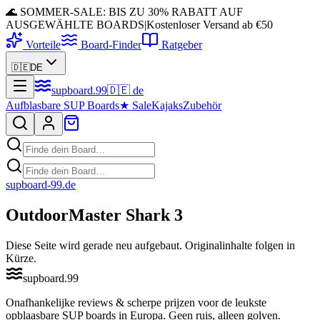
🌊 SOMMER-SALE: BIS ZU 30% RABATT AUF
AUSGEWÄHLTE BOARDS
|
Kostenloser Versand ab €50
Vorteile
Board-Finder
Ratgeber
🇩🇪
DE
supboard
.
99
🇩🇪
de
Aufblasbare SUP Boards
★
Sale
Kajaks
Zubehör
supboard-99
.de
OutdoorMaster Shark 3
Diese Seite wird gerade neu aufgebaut. Originalinhalte folgen in
Kürze.
supboard
.
99
Onafhankelijke reviews & scherpe prijzen voor de leukste
opblaasbare SUP boards in Europa. Geen ruis, alleen golven.