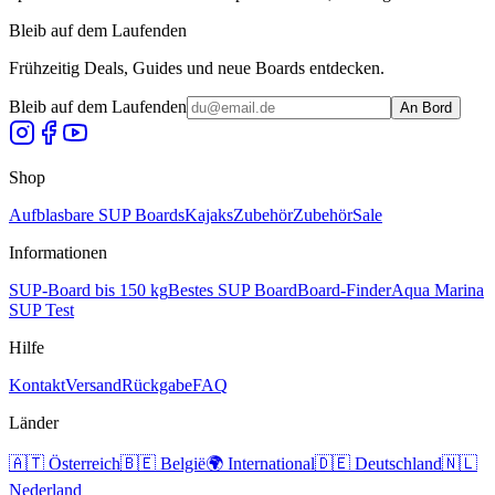
Bleib auf dem Laufenden
Frühzeitig Deals, Guides und neue Boards entdecken.
Bleib auf dem Laufenden
An Bord
Shop
Aufblasbare SUP Boards
Kajaks
Zubehör
Zubehör
Sale
Informationen
SUP-Board bis 150 kg
Bestes SUP Board
Board-Finder
Aqua Marina
SUP Test
Hilfe
Kontakt
Versand
Rückgabe
FAQ
Länder
🇦🇹
Österreich
🇧🇪
België
🌍
International
🇩🇪
Deutschland
🇳🇱
Nederland