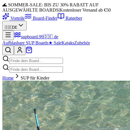
🌊 SOMMER-SALE: BIS ZU 30% RABATT AUF
AUSGEWÄHLTE BOARDS
|
Kostenloser Versand ab €50
Vorteile
Board-Finder
Ratgeber
🇩🇪
DE
supboard
.
99
🇩🇪
de
Aufblasbare SUP Boards
★
Sale
Kajaks
Zubehör
Home
SUP für Kinder