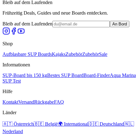
Bleib auf dem Laufenden
Frühzeitig Deals, Guides und neue Boards entdecken.
Bleib auf dem Laufenden
An Bord
Shop
Aufblasbare SUP Boards
Kajaks
Zubehör
Zubehör
Sale
Informationen
SUP-Board bis 150 kg
Bestes SUP Board
Board-Finder
Aqua Marina
SUP Test
Hilfe
Kontakt
Versand
Rückgabe
FAQ
Länder
🇦🇹
Österreich
🇧🇪
België
🌍
International
🇩🇪
Deutschland
🇳🇱
Nederland