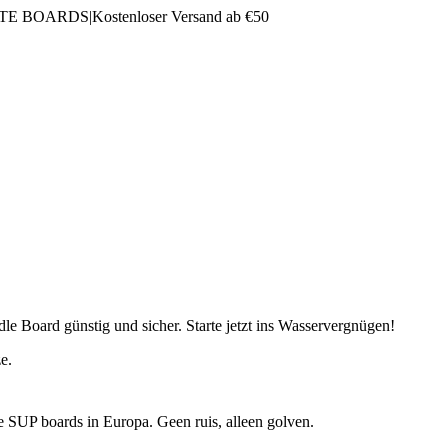
LTE BOARDS
|
Kostenloser Versand ab €50
e Board günstig und sicher. Starte jetzt ins Wasservergnügen!
e.
e SUP boards in Europa. Geen ruis, alleen golven.