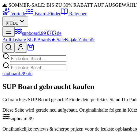
🌊 SOMMER-SALE: BIS ZU 30% RABATT AUF AUSGEWÄH
Vorteile
Board-Finder
Ratgeber
🇩🇪
DE
supboard
.
99
🇩🇪
de
Aufblasbare SUP Boards
★
Sale
Kajaks
Zubehör
supboard-99
.de
SUP Board gebraucht kaufen
Gebrauchtes SUP Board gesucht? Finde dein perfektes Stand Up Paddl
Diese Seite wird gerade neu aufgebaut. Originalinhalte folgen in Kürz
supboard
.
99
Onafhankelijke reviews & scherpe prijzen voor de leukste opblaasbar