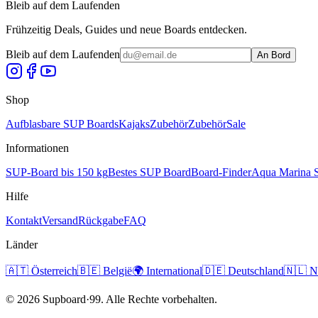
Bleib auf dem Laufenden
Frühzeitig Deals, Guides und neue Boards entdecken.
Bleib auf dem Laufenden
An Bord
Shop
Aufblasbare SUP Boards
Kajaks
Zubehör
Zubehör
Sale
Informationen
SUP-Board bis 150 kg
Bestes SUP Board
Board-Finder
Aqua Marina 
Hilfe
Kontakt
Versand
Rückgabe
FAQ
Länder
🇦🇹
Österreich
🇧🇪
België
🌍
International
🇩🇪
Deutschland
🇳🇱
N
©
2026
Supboard·99.
Alle Rechte vorbehalten.