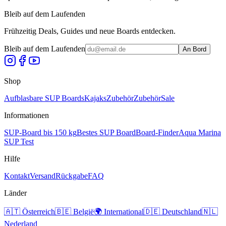
Bleib auf dem Laufenden
Frühzeitig Deals, Guides und neue Boards entdecken.
Bleib auf dem Laufenden
An Bord
Shop
Aufblasbare SUP Boards
Kajaks
Zubehör
Zubehör
Sale
Informationen
SUP-Board bis 150 kg
Bestes SUP Board
Board-Finder
Aqua Marina
SUP Test
Hilfe
Kontakt
Versand
Rückgabe
FAQ
Länder
🇦🇹
Österreich
🇧🇪
België
🌍
International
🇩🇪
Deutschland
🇳🇱
Nederland