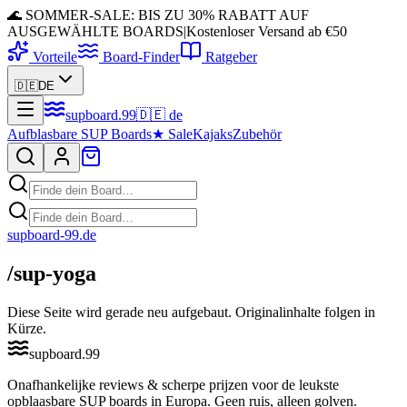
🌊 SOMMER-SALE: BIS ZU 30% RABATT AUF
AUSGEWÄHLTE BOARDS
|
Kostenloser Versand ab €50
Vorteile
Board-Finder
Ratgeber
🇩🇪
DE
supboard
.
99
🇩🇪
de
Aufblasbare SUP Boards
★
Sale
Kajaks
Zubehör
supboard-99
.de
/sup-yoga
Diese Seite wird gerade neu aufgebaut. Originalinhalte folgen in
Kürze.
supboard
.
99
Onafhankelijke reviews & scherpe prijzen voor de leukste
opblaasbare SUP boards in Europa. Geen ruis, alleen golven.