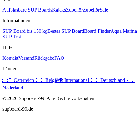
Aufblasbare SUP Boards
Kajaks
Zubehör
Zubehör
Sale
Informationen
SUP-Board bis 150 kg
Bestes SUP Board
Board-Finder
Aqua Marina
SUP Test
Hilfe
Kontakt
Versand
Rückgabe
FAQ
Länder
🇦🇹
Österreich
🇧🇪
België
🌍
International
🇩🇪
Deutschland
🇳🇱
Nederland
©
2026
Supboard·99.
Alle Rechte vorbehalten.
supboard-99.de