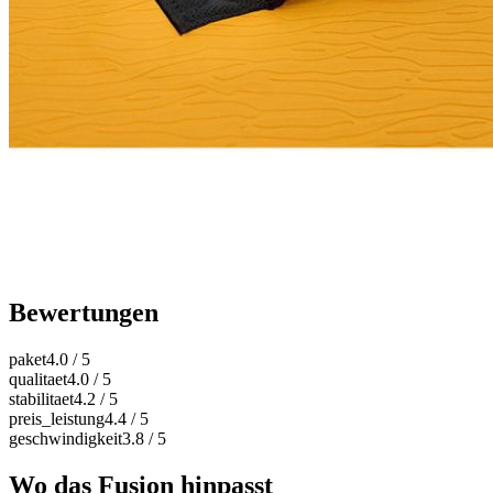
Bewertungen
paket
4.0
/ 5
qualitaet
4.0
/ 5
stabilitaet
4.2
/ 5
preis_leistung
4.4
/ 5
geschwindigkeit
3.8
/ 5
Wo das Fusion hinpasst