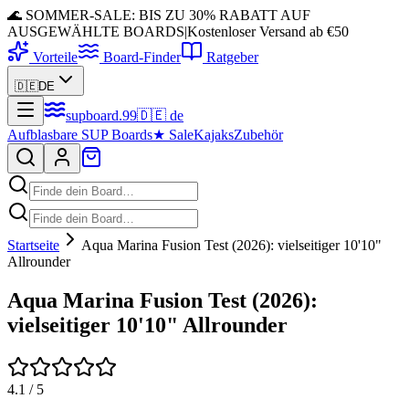
🌊 SOMMER-SALE: BIS ZU 30% RABATT AUF
AUSGEWÄHLTE BOARDS
|
Kostenloser Versand ab €50
Vorteile
Board-Finder
Ratgeber
🇩🇪
DE
supboard
.
99
🇩🇪
de
Aufblasbare SUP Boards
★
Sale
Kajaks
Zubehör
Startseite
Aqua Marina Fusion Test (2026): vielseitiger 10'10"
Allrounder
Aqua Marina Fusion Test (2026):
vielseitiger 10'10" Allrounder
4.1
/ 5