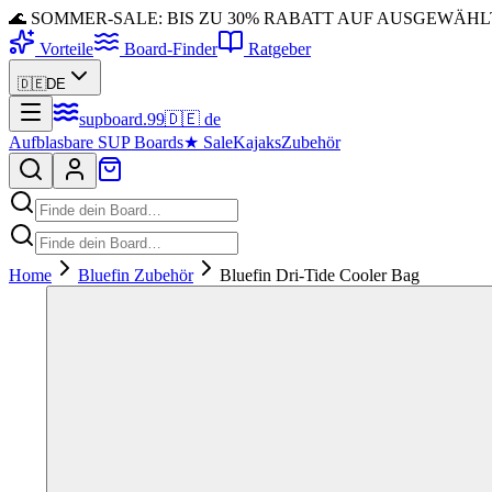
🌊 SOMMER-SALE: BIS ZU 30% RABATT AUF AUSGEWÄH
Vorteile
Board-Finder
Ratgeber
🇩🇪
DE
supboard
.
99
🇩🇪
de
Aufblasbare SUP Boards
★
Sale
Kajaks
Zubehör
Home
Bluefin Zubehör
Bluefin Dri-Tide Cooler Bag