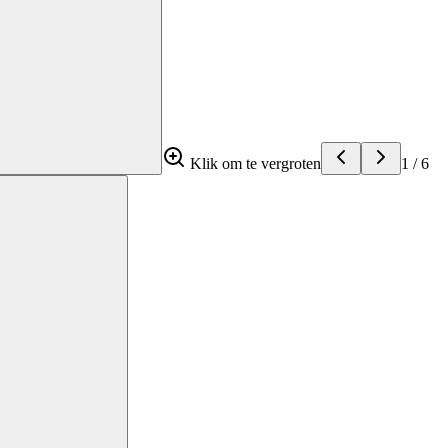
Klik om te vergroten
1
/
6