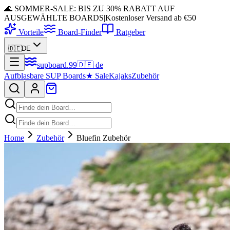
🌊 SOMMER-SALE: BIS ZU 30% RABATT AUF
AUSGEWÄHLTE BOARDS
|
Kostenloser Versand ab €50
Vorteile
Board-Finder
Ratgeber
🇩🇪
DE
supboard
.
99
🇩🇪
de
Aufblasbare SUP Boards
★
Sale
Kajaks
Zubehör
Home
Zubehör
Bluefin Zubehör