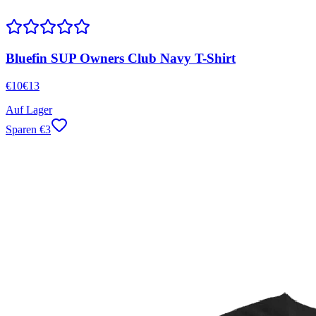
Bluefin SUP Owners Club Navy T-Shirt
€
10
€
13
Auf Lager
Sparen
€
3