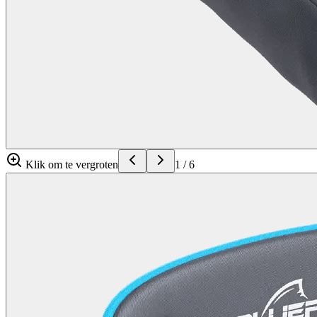
Klik om te vergroten
1
/
6