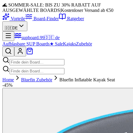
🌊 SOMMER-SALE: BIS ZU 30% RABATT AUF
AUSGEWÄHLTE BOARDS
|
Kostenloser Versand ab €50
Vorteile
Board-Finder
Ratgeber
🇩🇪
DE
supboard
.
99
🇩🇪
de
Aufblasbare SUP Boards
★
Sale
Kajaks
Zubehör
Home
Bluefin Zubehör
Bluefin Inflatable Kayak Seat
-
45
%