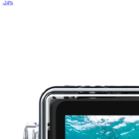
-
24
%