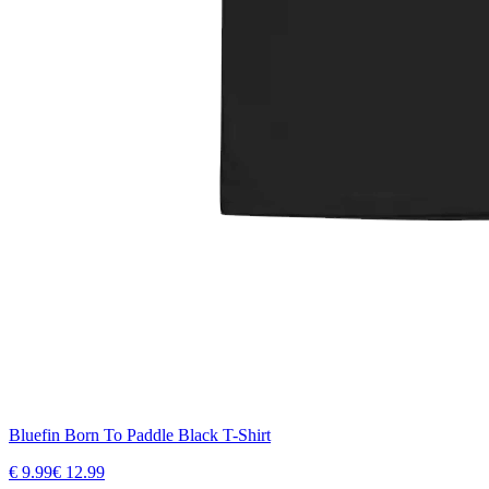
Bluefin Born To Paddle Black T-Shirt
€
9.99
€
12.99