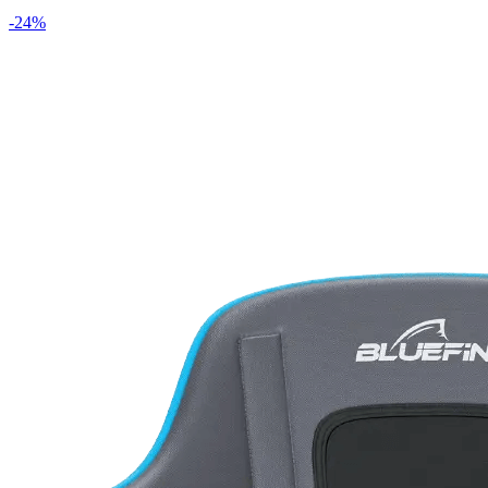
-
24
%