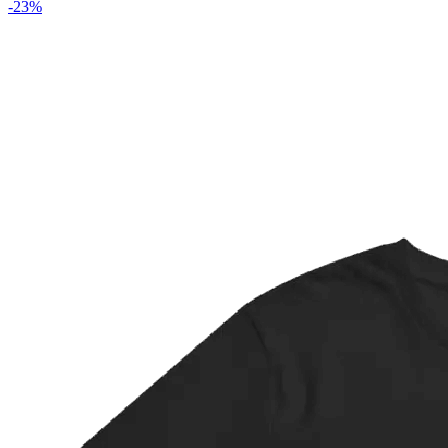
-
23
%