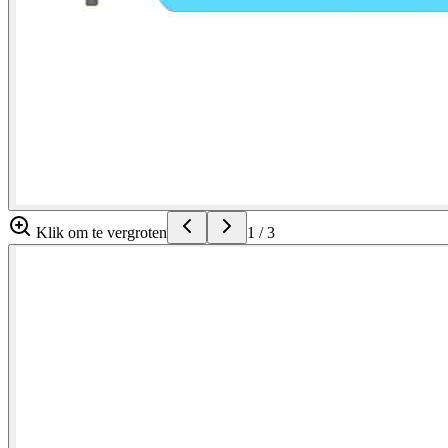
Klik om te vergroten
1
/
3