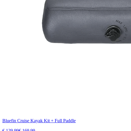
Bluefin Cruise Kayak Kit + Full Paddle
€
129.99
€
169.99