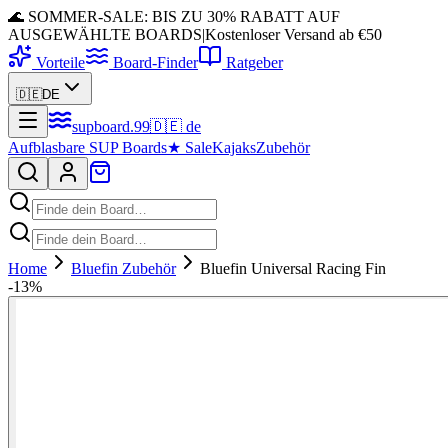
🌊 SOMMER-SALE: BIS ZU 30% RABATT AUF
AUSGEWÄHLTE BOARDS
|
Kostenloser Versand ab €50
Vorteile
Board-Finder
Ratgeber
🇩🇪
DE
supboard
.
99
🇩🇪
de
Aufblasbare SUP Boards
★
Sale
Kajaks
Zubehör
Home
Bluefin Zubehör
Bluefin Universal Racing Fin
-
13
%