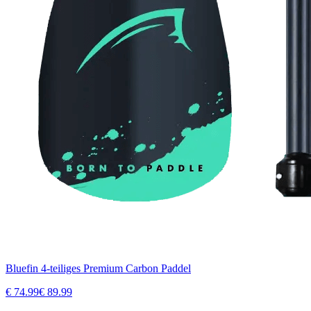
Bluefin 4-teiliges Premium Carbon Paddel
€
74.99
€
89.99