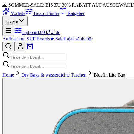
🌊 SOMMER-SALE: BIS ZU 30% RABATT AUF AUSGEWÄH
Vorteile
Board-Finder
Ratgeber
🇩🇪
DE
supboard
.
99
🇩🇪
de
Aufblasbare SUP Boards
★
Sale
Kajaks
Zubehör
Home
Dry Bags & wasserdichte Taschen
Bluefin Lite Bag