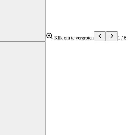
Klik om te vergroten
1
/
6