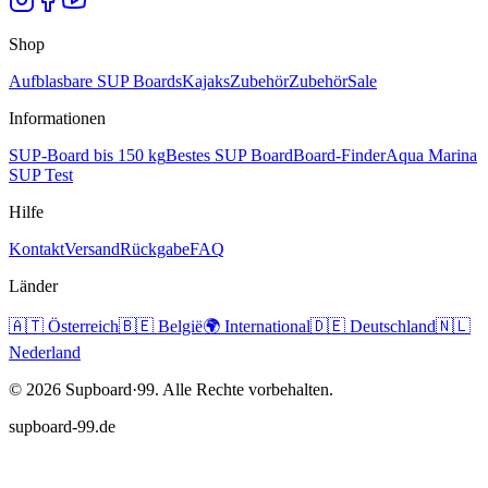
Shop
Aufblasbare SUP Boards
Kajaks
Zubehör
Zubehör
Sale
Informationen
SUP-Board bis 150 kg
Bestes SUP Board
Board-Finder
Aqua Marina
SUP Test
Hilfe
Kontakt
Versand
Rückgabe
FAQ
Länder
🇦🇹
Österreich
🇧🇪
België
🌍
International
🇩🇪
Deutschland
🇳🇱
Nederland
©
2026
Supboard·99.
Alle Rechte vorbehalten.
supboard-99.de