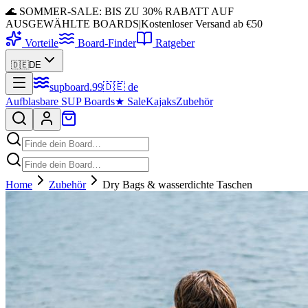
🌊 SOMMER-SALE: BIS ZU 30% RABATT AUF
AUSGEWÄHLTE BOARDS
|
Kostenloser Versand ab €50
Vorteile
Board-Finder
Ratgeber
🇩🇪
DE
supboard
.
99
🇩🇪
de
Aufblasbare SUP Boards
★
Sale
Kajaks
Zubehör
Home
Zubehör
Dry Bags & wasserdichte Taschen