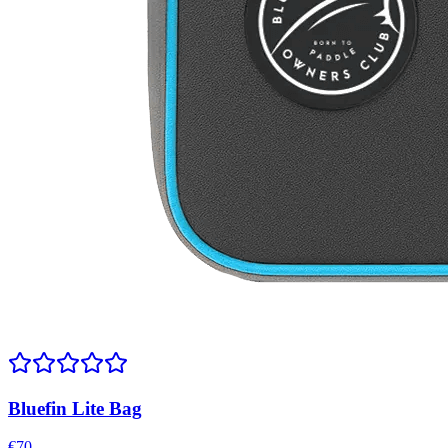
Bluefin Lite Bag
€
70