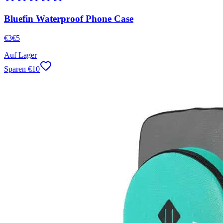
Bluefin Waterproof Phone Case
€
3
€
5
Auf Lager
Sparen
€
10