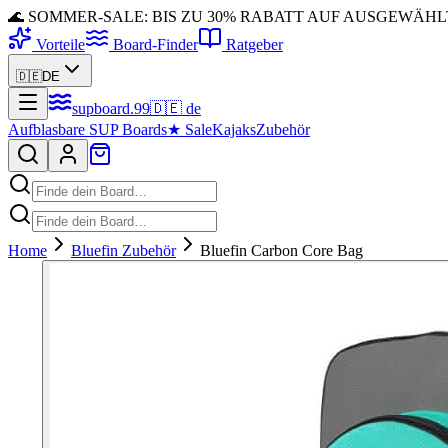
🌊 SOMMER-SALE: BIS ZU 30% RABATT AUF AUSGEWÄH
Vorteile
Board-Finder
Ratgeber
🇩🇪
DE
supboard
.
99
🇩🇪
de
Aufblasbare SUP Boards
★
Sale
Kajaks
Zubehör
Home
Bluefin Zubehör
Bluefin Carbon Core Bag