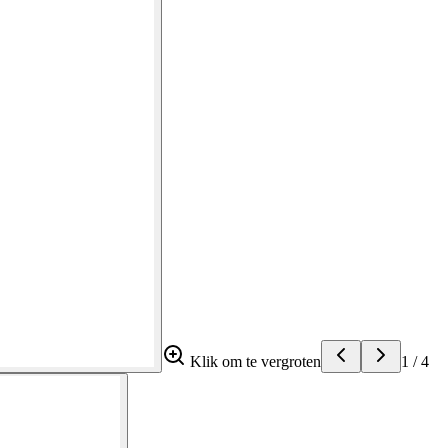
Klik om te vergroten
1
/
4