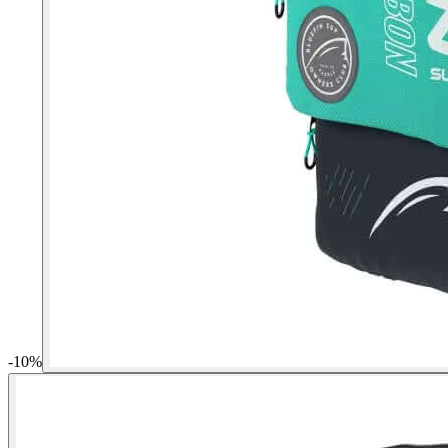
-
10
%