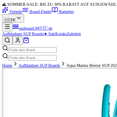
🌊 SOMMER-SALE: BIS ZU 30% RABATT AUF AUSGEWÄH
Vorteile
Board-Finder
Ratgeber
🇩🇪
DE
supboard
.
99
🇩🇪
de
Aufblasbare SUP Boards
★
Sale
Kajaks
Zubehör
Home
Aufblasbare SUP Boards
Aqua Marina Breeze SUP 2026