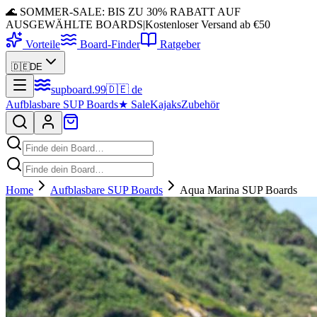
🌊 SOMMER-SALE: BIS ZU 30% RABATT AUF
AUSGEWÄHLTE BOARDS
|
Kostenloser Versand ab €50
Vorteile
Board-Finder
Ratgeber
🇩🇪
DE
supboard
.
99
🇩🇪
de
Aufblasbare SUP Boards
★
Sale
Kajaks
Zubehör
Home
Aufblasbare SUP Boards
Aqua Marina SUP Boards