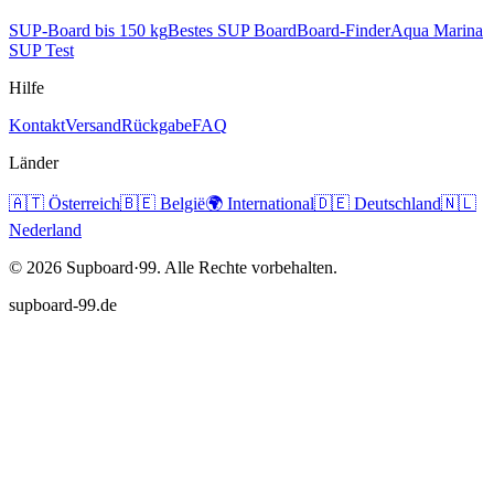
SUP-Board bis 150 kg
Bestes SUP Board
Board-Finder
Aqua Marina
SUP Test
Hilfe
Kontakt
Versand
Rückgabe
FAQ
Länder
🇦🇹
Österreich
🇧🇪
België
🌍
International
🇩🇪
Deutschland
🇳🇱
Nederland
©
2026
Supboard·99.
Alle Rechte vorbehalten.
supboard-99.de