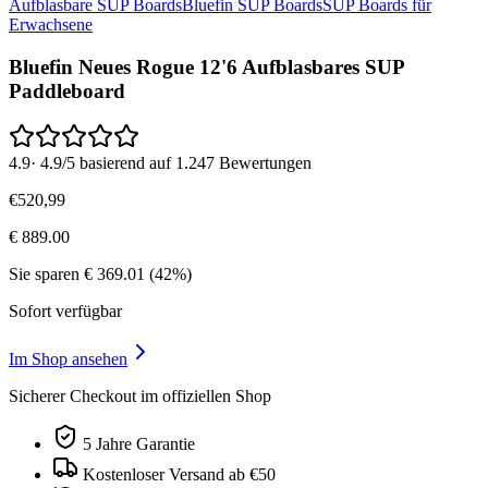
Aufblasbare SUP Boards
Bluefin SUP Boards
SUP Boards für
Erwachsene
Bluefin Neues Rogue 12'6 Aufblasbares SUP
Paddleboard
4.9
·
4.9/5 basierend auf 1.247 Bewertungen
€
520
,
99
€
889.00
Sie sparen
€
369.01
(
42
%)
Sofort verfügbar
Im Shop ansehen
Sicherer Checkout im offiziellen Shop
5 Jahre Garantie
Kostenloser Versand ab €50