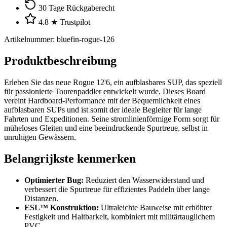
30 Tage Rückgaberecht
4.8 ★ Trustpilot
Artikelnummer
:
bluefin-rogue-126
Produktbeschreibung
Erleben Sie das neue Rogue 12'6, ein aufblasbares SUP, das speziell
für passionierte Tourenpaddler entwickelt wurde. Dieses Board
vereint Hardboard-Performance mit der Bequemlichkeit eines
aufblasbaren SUPs und ist somit der ideale Begleiter für lange
Fahrten und Expeditionen. Seine stromlinienförmige Form sorgt für
müheloses Gleiten und eine beeindruckende Spurtreue, selbst in
unruhigen Gewässern.
Belangrijkste kenmerken
Optimierter Bug:
Reduziert den Wasserwiderstand und
verbessert die Spurtreue für effizientes Paddeln über lange
Distanzen.
ESL™ Konstruktion:
Ultraleichte Bauweise mit erhöhter
Festigkeit und Haltbarkeit, kombiniert mit militärtauglichem
PVC.