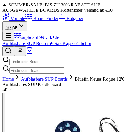
🌊 SOMMER-SALE: BIS ZU 30% RABATT AUF
AUSGEWÄHLTE BOARDS
|
Kostenloser Versand ab €50
Vorteile
Board-Finder
Ratgeber
🇩🇪
DE
supboard
.
99
🇩🇪
de
Aufblasbare SUP Boards
★
Sale
Kajaks
Zubehör
Home
Aufblasbare SUP Boards
Bluefin Neues Rogue 12'6
Aufblasbares SUP Paddleboard
-
42
%