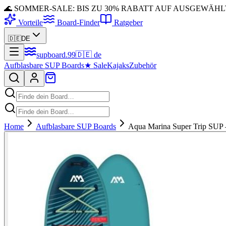
🌊 SOMMER-SALE: BIS ZU 30% RABATT AUF AUSGEWÄH
Vorteile
Board-Finder
Ratgeber
🇩🇪
DE
supboard
.
99
🇩🇪
de
Aufblasbare SUP Boards
★
Sale
Kajaks
Zubehör
Home
Aufblasbare SUP Boards
Aqua Marina Super Trip SUP 