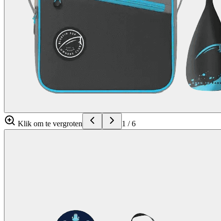
Klik om te vergroten
1
/
6