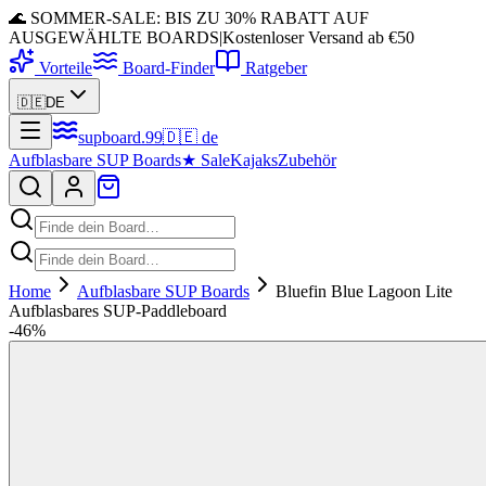
🌊 SOMMER-SALE: BIS ZU 30% RABATT AUF
AUSGEWÄHLTE BOARDS
|
Kostenloser Versand ab €50
Vorteile
Board-Finder
Ratgeber
🇩🇪
DE
supboard
.
99
🇩🇪
de
Aufblasbare SUP Boards
★
Sale
Kajaks
Zubehör
Home
Aufblasbare SUP Boards
Bluefin Blue Lagoon Lite
Aufblasbares SUP-Paddleboard
-
46
%