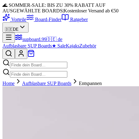
🌊 SOMMER-SALE: BIS ZU 30% RABATT AUF
AUSGEWÄHLTE BOARDS
|
Kostenloser Versand ab €50
Vorteile
Board-Finder
Ratgeber
🇩🇪
DE
supboard
.
99
🇩🇪
de
Aufblasbare SUP Boards
★
Sale
Kajaks
Zubehör
Home
Aufblasbare SUP Boards
Entspannen