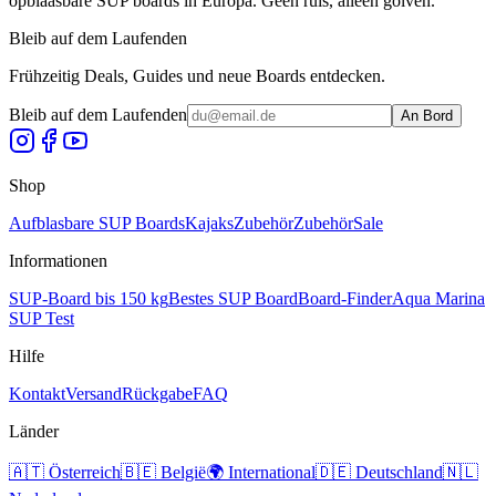
opblaasbare SUP boards in Europa. Geen ruis, alleen golven.
Bleib auf dem Laufenden
Frühzeitig Deals, Guides und neue Boards entdecken.
Bleib auf dem Laufenden
An Bord
Shop
Aufblasbare SUP Boards
Kajaks
Zubehör
Zubehör
Sale
Informationen
SUP-Board bis 150 kg
Bestes SUP Board
Board-Finder
Aqua Marina
SUP Test
Hilfe
Kontakt
Versand
Rückgabe
FAQ
Länder
🇦🇹
Österreich
🇧🇪
België
🌍
International
🇩🇪
Deutschland
🇳🇱