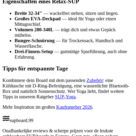
Eigenschaften eines Relax-SUP
Breite 32-34"
— wackelfrei stehen, sitzen und liegen.
Großes EVA-Deckpad
— ideal für Yoga oder einen
Mittagsschlaf.
Volumen 280-340L
— trägt dich und etwas Gepäck
mühelos.
Bungee-Schnürung
— für Trockensack, Handtuch und
Wasserflasche.
Drei-Finnen-Setup
— gutmütige Spurführung, auch ohne
Erfahrung.
Tipps für entspannte Tage
Kombiniere dein Board mit dem passenden
Zubehör
: eine
Kühltasche mit D-Ring-Befestigung, eine wasserdichte Bluetooth-
Box und natürlich Sonnenschutz. Wer Yoga liebt, findet weitere
Tipps in unserem Ratgeber
SUP-Yoga
.
Mehr Inspiration im großen
Kaufratgeber 2026
.
supboard
.
99
Onafhankelijke reviews & scherpe prijzen voor de leukste