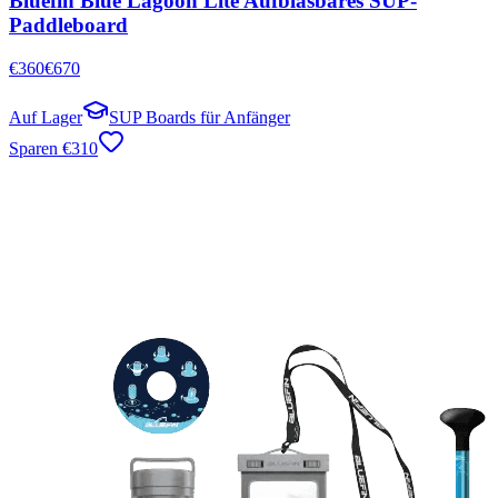
Bluefin Blue Lagoon Lite Aufblasbares SUP-
Paddleboard
€
360
€
670
Auf Lager
SUP Boards für Anfänger
Sparen
€
310