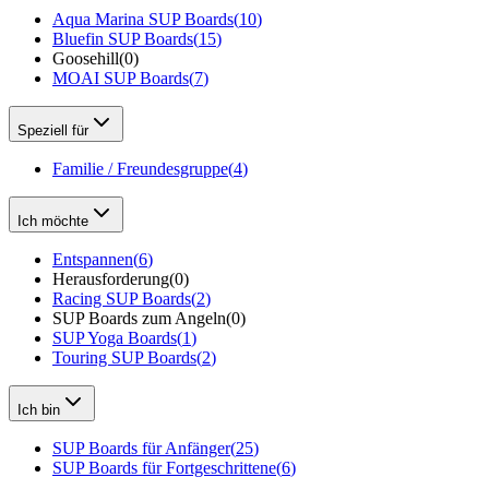
Aqua Marina SUP Boards
(
10
)
Bluefin SUP Boards
(
15
)
Goosehill
(
0
)
MOAI SUP Boards
(
7
)
Speziell für
Familie / Freundesgruppe
(
4
)
Ich möchte
Entspannen
(
6
)
Herausforderung
(
0
)
Racing SUP Boards
(
2
)
SUP Boards zum Angeln
(
0
)
SUP Yoga Boards
(
1
)
Touring SUP Boards
(
2
)
Ich bin
SUP Boards für Anfänger
(
25
)
SUP Boards für Fortgeschrittene
(
6
)