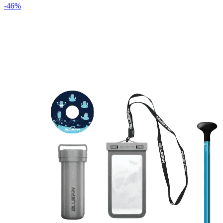
-
46
%