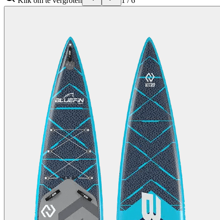
Klik om te vergroten
1
/
6