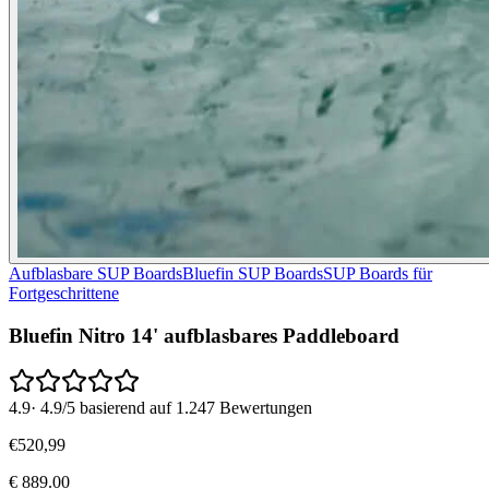
Aufblasbare SUP Boards
Bluefin SUP Boards
SUP Boards für
Fortgeschrittene
Bluefin Nitro 14' aufblasbares Paddleboard
4.9
·
4.9/5 basierend auf 1.247 Bewertungen
€
520
,
99
€
889.00