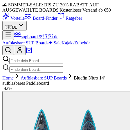
🌊 SOMMER-SALE: BIS ZU 30% RABATT AUF
AUSGEWÄHLTE BOARDS
|
Kostenloser Versand ab €50
Vorteile
Board-Finder
Ratgeber
🇩🇪
DE
supboard
.
99
🇩🇪
de
Aufblasbare SUP Boards
★
Sale
Kajaks
Zubehör
Home
Aufblasbare SUP Boards
Bluefin Nitro 14'
aufblasbares Paddleboard
-
42
%