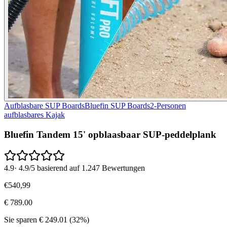
Aufblasbare SUP Boards
Bluefin SUP Boards
2-Personen
aufblasbares Kajak
Bluefin Tandem 15' opblaasbaar SUP-peddelplank
4.9
·
4.9/5 basierend auf 1.247 Bewertungen
€
540
,
99
€
789.00
Sie sparen
€
249.01
(
32
%)