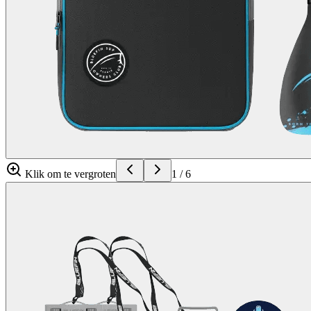
Klik om te vergroten
1
/
6