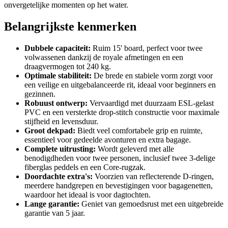
onvergetelijke momenten op het water.
Belangrijkste kenmerken
Dubbele capaciteit:
Ruim 15' board, perfect voor twee
volwassenen dankzij de royale afmetingen en een
draagvermogen tot 240 kg.
Optimale stabiliteit:
De brede en stabiele vorm zorgt voor
een veilige en uitgebalanceerde rit, ideaal voor beginners en
gezinnen.
Robuust ontwerp:
Vervaardigd met duurzaam ESL-gelast
PVC en een versterkte drop-stitch constructie voor maximale
stijfheid en levensduur.
Groot dekpad:
Biedt veel comfortabele grip en ruimte,
essentieel voor gedeelde avonturen en extra bagage.
Complete uitrusting:
Wordt geleverd met alle
benodigdheden voor twee personen, inclusief twee 3-delige
fiberglas peddels en een Core-rugzak.
Doordachte extra's:
Voorzien van reflecterende D-ringen,
meerdere handgrepen en bevestigingen voor bagagenetten,
waardoor het ideaal is voor dagtochten.
Lange garantie:
Geniet van gemoedsrust met een uitgebreide
garantie van 5 jaar.