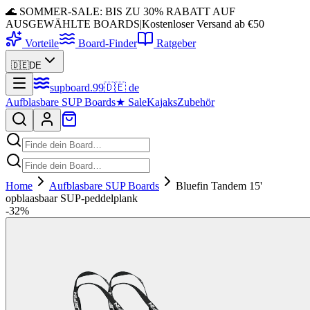
🌊 SOMMER-SALE: BIS ZU 30% RABATT AUF
AUSGEWÄHLTE BOARDS
|
Kostenloser Versand ab €50
Vorteile
Board-Finder
Ratgeber
🇩🇪
DE
supboard
.
99
🇩🇪
de
Aufblasbare SUP Boards
★
Sale
Kajaks
Zubehör
Home
Aufblasbare SUP Boards
Bluefin Tandem 15'
opblaasbaar SUP-peddelplank
-
32
%