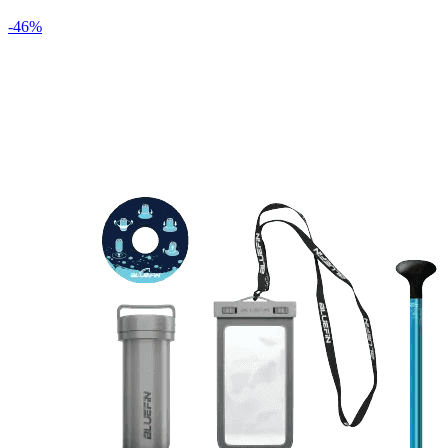
-
46
%