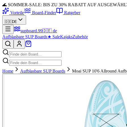
🌊 SOMMER-SALE: BIS ZU 30% RABATT AUF AUSGEWÄH
Vorteile
Board-Finder
Ratgeber
🇩🇪
DE
supboard
.
99
🇩🇪
de
Aufblasbare SUP Boards
★
Sale
Kajaks
Zubehör
Home
Aufblasbare SUP Boards
Moai SUP 10'6 Allround Aufb