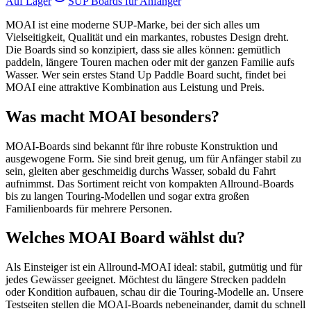
Auf Lager
SUP Boards für Anfänger
MOAI ist eine moderne SUP-Marke, bei der sich alles um
Vielseitigkeit, Qualität und ein markantes, robustes Design dreht.
Die Boards sind so konzipiert, dass sie alles können: gemütlich
paddeln, längere Touren machen oder mit der ganzen Familie aufs
Wasser. Wer sein erstes Stand Up Paddle Board sucht, findet bei
MOAI eine attraktive Kombination aus Leistung und Preis.
Was macht MOAI besonders?
MOAI-Boards sind bekannt für ihre robuste Konstruktion und
ausgewogene Form. Sie sind breit genug, um für Anfänger stabil zu
sein, gleiten aber geschmeidig durchs Wasser, sobald du Fahrt
aufnimmst. Das Sortiment reicht von kompakten Allround-Boards
bis zu langen Touring-Modellen und sogar extra großen
Familienboards für mehrere Personen.
Welches MOAI Board wählst du?
Als Einsteiger ist ein Allround-MOAI ideal: stabil, gutmütig und für
jedes Gewässer geeignet. Möchtest du längere Strecken paddeln
oder Kondition aufbauen, schau dir die Touring-Modelle an. Unsere
Testseiten stellen die MOAI-Boards nebeneinander, damit du schnell