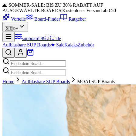
🌊 SOMMER-SALE: BIS ZU 30% RABATT AUF
AUSGEWÄHLTE BOARDS
|
Kostenloser Versand ab €50
Vorteile
Board-Finder
Ratgeber
🇩🇪
DE
supboard
.
99
🇩🇪
de
Aufblasbare SUP Boards
★
Sale
Kajaks
Zubehör
Home
Aufblasbare SUP Boards
MOAI SUP Boards