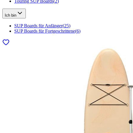
Touring SUP Boards
(
2
)
Ich bin
SUP Boards für Anfänger
(
25
)
SUP Boards für Fortgeschrittene
(
6
)