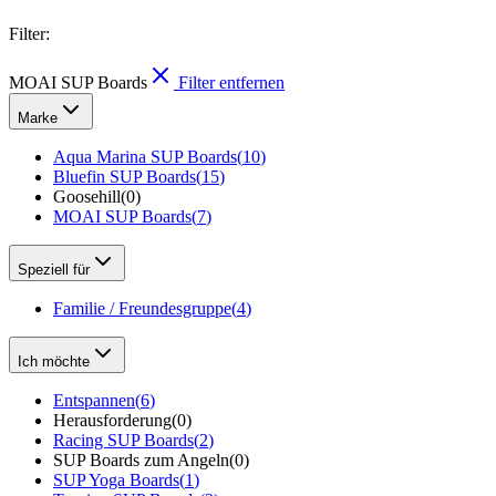
Filter
:
MOAI SUP Boards
Filter entfernen
Marke
Aqua Marina SUP Boards
(
10
)
Bluefin SUP Boards
(
15
)
Goosehill
(
0
)
MOAI SUP Boards
(
7
)
Speziell für
Familie / Freundesgruppe
(
4
)
Ich möchte
Entspannen
(
6
)
Herausforderung
(
0
)
Racing SUP Boards
(
2
)
SUP Boards zum Angeln
(
0
)
SUP Yoga Boards
(
1
)