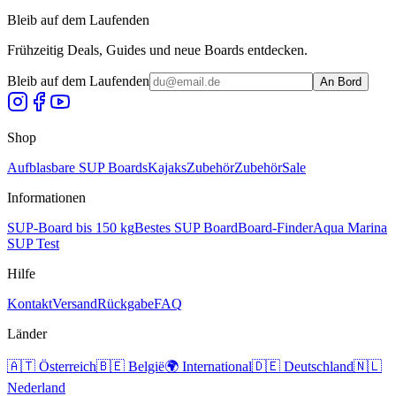
Bleib auf dem Laufenden
Frühzeitig Deals, Guides und neue Boards entdecken.
Bleib auf dem Laufenden
An Bord
Shop
Aufblasbare SUP Boards
Kajaks
Zubehör
Zubehör
Sale
Informationen
SUP-Board bis 150 kg
Bestes SUP Board
Board-Finder
Aqua Marina
SUP Test
Hilfe
Kontakt
Versand
Rückgabe
FAQ
Länder
🇦🇹
Österreich
🇧🇪
België
🌍
International
🇩🇪
Deutschland
🇳🇱
Nederland