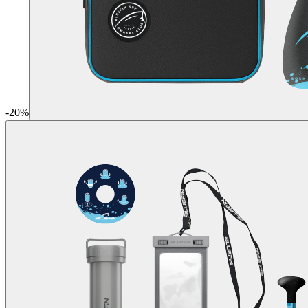
-
20
%