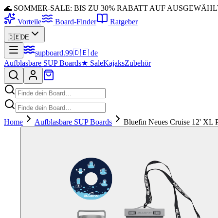
🌊 SOMMER-SALE: BIS ZU 30% RABATT AUF AUSGEWÄH
Vorteile
Board-Finder
Ratgeber
🇩🇪
DE
supboard
.
99
🇩🇪
de
Aufblasbare SUP Boards
★
Sale
Kajaks
Zubehör
Home
Aufblasbare SUP Boards
Bluefin Neues Cruise 12' XL 