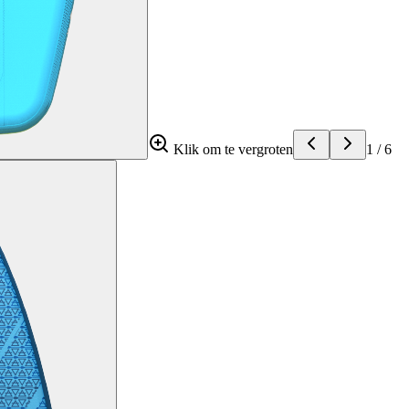
Klik om te vergroten
1
/
6