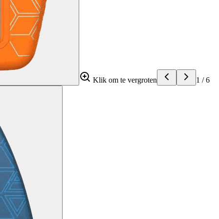
Klik om te vergroten
1
/
6