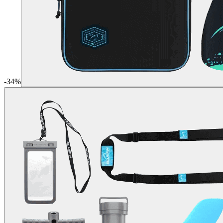
-
34
%