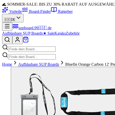
🌊 SOMMER-SALE: BIS ZU 30% RABATT AUF AUSGEWÄH
Vorteile
Board-Finder
Ratgeber
🇩🇪
DE
supboard
.
99
🇩🇪
de
Aufblasbare SUP Boards
★
Sale
Kajaks
Zubehör
Home
Aufblasbare SUP Boards
Bluefin Orange Carbon 12' P