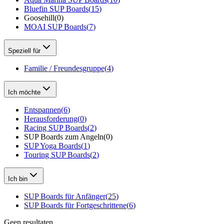
Bluefin SUP Boards
(
15
)
Goosehill
(
0
)
MOAI SUP Boards
(
7
)
Speziell für
Familie / Freundesgruppe
(
4
)
Ich möchte
Entspannen
(
6
)
Herausforderung
(
0
)
Racing SUP Boards
(
2
)
SUP Boards zum Angeln
(
0
)
SUP Yoga Boards
(
1
)
Touring SUP Boards
(
2
)
Ich bin
SUP Boards für Anfänger
(
25
)
SUP Boards für Fortgeschrittene
(
6
)
Geen resultaten