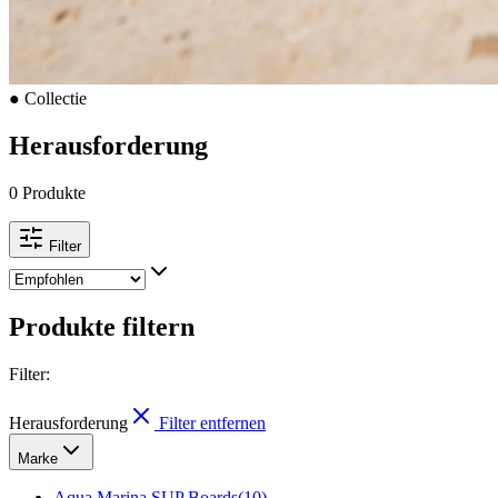
●
Collectie
Herausforderung
0 Produkte
Filter
Produkte filtern
Filter
:
Herausforderung
Filter entfernen
Marke
Aqua Marina SUP Boards
(
10
)