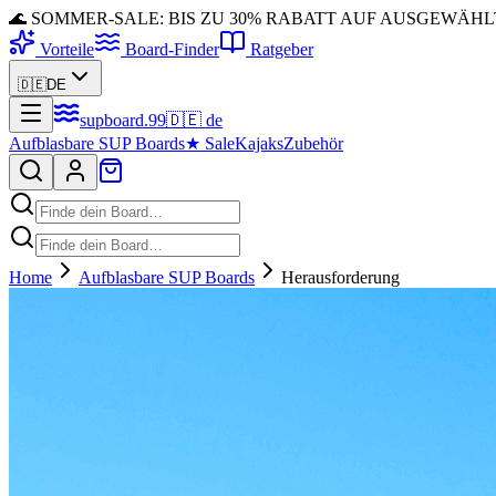
🌊 SOMMER-SALE: BIS ZU 30% RABATT AUF AUSGEWÄH
Vorteile
Board-Finder
Ratgeber
🇩🇪
DE
supboard
.
99
🇩🇪
de
Aufblasbare SUP Boards
★
Sale
Kajaks
Zubehör
Home
Aufblasbare SUP Boards
Herausforderung